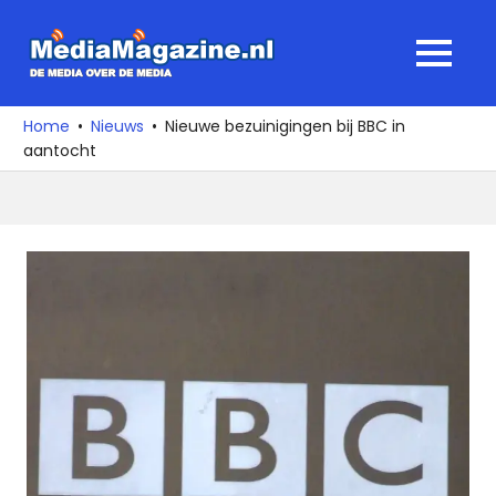
Ga
naar
MediaMagaz
MENU
de
De
inhoud
media
Home
Nieuws
Nieuwe bezuinigingen bij BBC in
over
aantocht
de
media