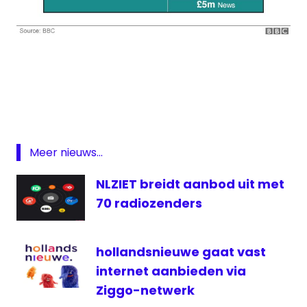
BBC
bezuinigingen
BBC
Radio
red
Meer nieuws...
button
NLZIET breidt aanbod uit met
sportrechten
70 radiozenders
televisie
hollandsnieuwe gaat vast
internet aanbieden via
Ziggo-netwerk