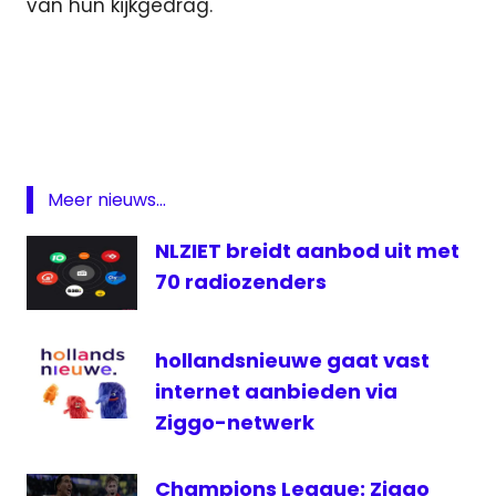
van hun kijkgedrag.
ezine
kijkcijfers
Luistercijfers
Nationaal
Luisteronderzoek
Meer nieuws...
Radio
NLZIET breidt aanbod uit met
Stichting
70 radiozenders
Kijkonderzoek
televisie
hollandsnieuwe gaat vast
internet aanbieden via
Ziggo-netwerk
Champions League: Ziggo