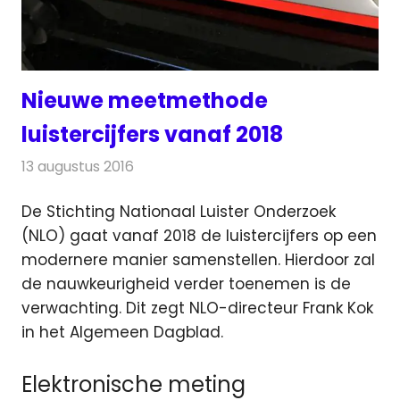
Nieuwe meetmethode
luistercijfers vanaf 2018
13 augustus 2016
Redactie
Nieuws
,
Radionieuws
,
Televisienieuws
De Stichting Nationaal Luister Onderzoek
(NLO) gaat vanaf 2018 de luistercijfers op een
modernere manier samenstellen. Hierdoor zal
de nauwkeurigheid verder toenemen is de
verwachting.
Dit zegt NLO-directeur Frank Kok
in het Algemeen Dagblad.
Elektronische meting