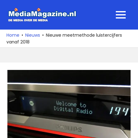
Ga
naar
MediaMagaz
MENU
de
De
inhoud
media
Home
Nieuws
Nieuwe meetmethode luistercijfers
over
vanaf 2018
de
media