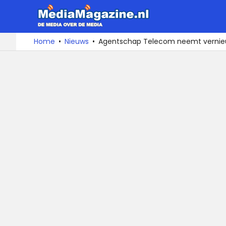
MediaMa
De
Ga
Home
Nieuws
Agentschap Telecom neemt vernieu
media
naar
over
de
de
inhoud
media