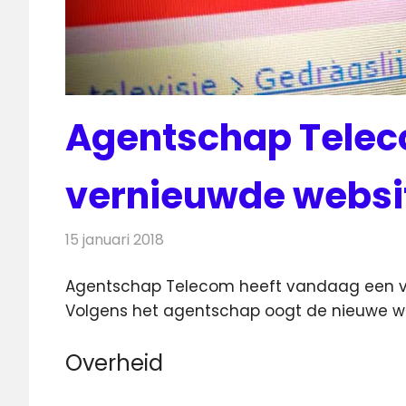
Agentschap Tele
vernieuwde websit
15 januari 2018
Redactie
Nieuws
,
Radionieuws
Agentschap Telecom heeft vandaag een ve
Volgens het agentschap oogt de nieuwe we
Overheid