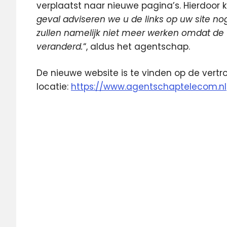
verplaatst naar nieuwe pagina’s. Hierdoor k
geval adviseren we u de links op uw site no
zullen namelijk niet meer werken omdat de u
veranderd.
“, aldus het agentschap.
De nieuwe website is te vinden op de vert
locatie:
https://www.agentschaptelecom.nl
Agentschap
Telecom
AT
Ministerie
Economische
Zaken en
Klimaat