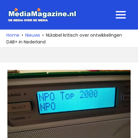
Ga
naar
MediaMagaz
MENU
de
De
inhoud
media
Home
Nieuws
NLkabel kritisch over ontwikkelingen
over
DAB+ in Nederland
de
media