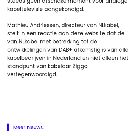
steeds geen afschakelmoment voor analoge
kabeltelevisie aangekondigd.
Mathieu Andriessen, directeur van NLkabel,
stelt in een reactie aan deze website dat de
van NLkabel met betrekking tot de
ontwikkelingen van DAB+ afkomstig is van alle
kabelbedrijven in Nederland en niet alleen het
standpunt van kabelaar Ziggo
vertegenwoordigd.
afschakelmoment
DAB
digitale
radio
NLkabel
Meer nieuws...
Radio