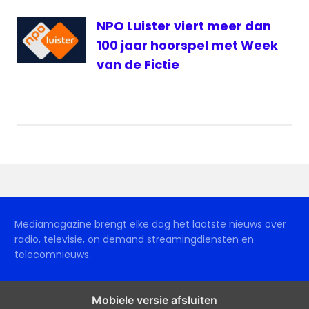
NPO Luister viert meer dan
100 jaar hoorspel met Week
van de Fictie
Mediamagazine brengt elke dag het laatste nieuws over
radio, televisie, on demand streamingdiensten en
telecomnieuws.
Mobiele versie afsluiten