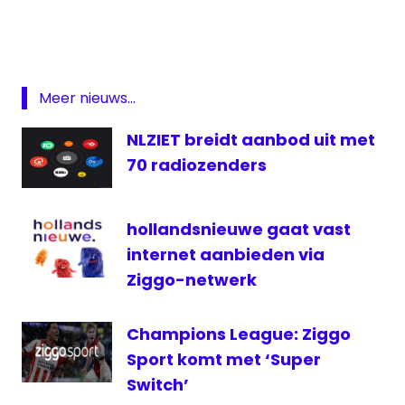
App
Apple
ios
Meer nieuws...
live
televisie
NLZIET breidt aanbod uit met
NLziet
70 radiozenders
On
Demand
Playstation
hollandsnieuwe gaat vast
internet aanbieden via
televisie
Ziggo-netwerk
Champions League: Ziggo
Sport komt met ‘Super
Switch’