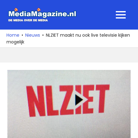
Ga
naar
MediaMagaz
MENU
de
De
inhoud
media
Home
Nieuws
NLZIET maakt nu ook live televisie kijken
over
mogelijk
de
media