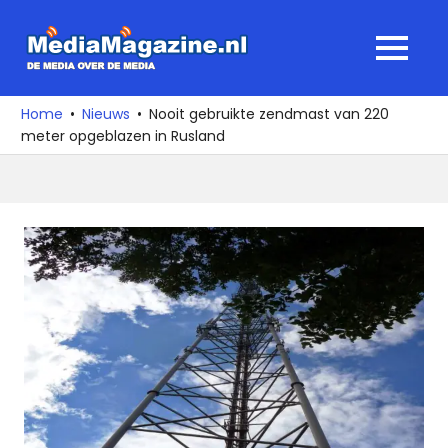
Ga
naar
MediaMagaz
MENU
de
De
inhoud
media
Home
Nieuws
Nooit gebruikte zendmast van 220
over
meter opgeblazen in Rusland
de
media