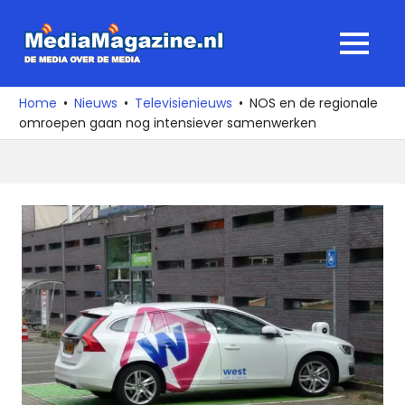
Ga
naar
MediaMagaz
MENU
de
De
inhoud
media
Home
Nieuws
Televisienieuws
NOS en de regionale
over
omroepen gaan nog intensiever samenwerken
de
media