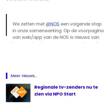
We zetten met
@NOS
een volgende stap
in onze samenwerking: Op de voorpagina
van web/app van de NOS is nieuws van
twee regionale omroepen naar keuze te
nieuws
zien. Andersom kunnen bezoekers
NOS
web/app van regionale omroepen kiezen
regionale
voor nieuwsonderwerpen van de
omroep
NOS.
https://t.co/yLKdRv5Svz
samenwerking
Meer nieuws...
Stichting
— RPO (@stichtingrpo)
June 29, 2020
Regionale tv-zenders nu te
RPO
zien via NPO Start