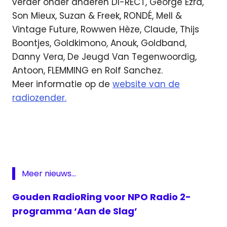
verder onder anderen DI-RECT, George Ezra,
Son Mieux, Suzan & Freek, RONDÉ, Mell &
Vintage Future, Rowwen Hèze, Claude, Thijs
Boontjes, Goldkimono, Anouk, Goldband,
Danny Vera, De Jeugd Van Tegenwoordig,
Antoon, FLEMMING en Rolf Sanchez.
Meer informatie op de
website van de
radiozender.
Concert
at Sea
NPO
Radio
2
Meer nieuws...
Radio
2
Gouden RadioRing voor NPO Radio 2-
programma ‘Aan de Slag’