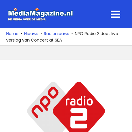
Ga
naar
MediaMagaz
MENU
de
De
inhoud
media
Home
Nieuws
Radionieuws
NPO Radio 2 doet live
over
verslag van Concert at SEA
de
media