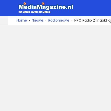
MediaMa
De
Ga
Home
Nieuws
Radionieuws
NPO Radio 2 maakt d
media
naar
over
de
de
inhoud
media