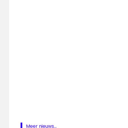
dj-
team
NPO
Radio
2
Paul
Rabbering
Rick van
Velthuysen
top
2000
Top
2000
Cafe
Meer nieuws...