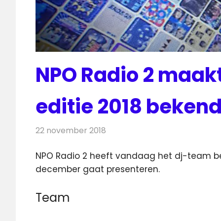
NPO Radio 2 maak
editie 2018 beken
22 november 2018
Redactie
Radionieuws
NPO Radio 2 heeft vandaag het dj-team b
december gaat presenteren.
Team