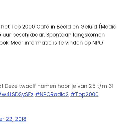
n het Top 2000 Café in Beeld en Geluid (Media
.15 uur beschikbaar. Spontaan langskomen
ook. Meer informatie is te vinden op NPO
! Deze twaalf namen hoor je van 25 t/m 31
o/w4LSDSySFz
#NPORadio2
#Top2000
r 22, 2018