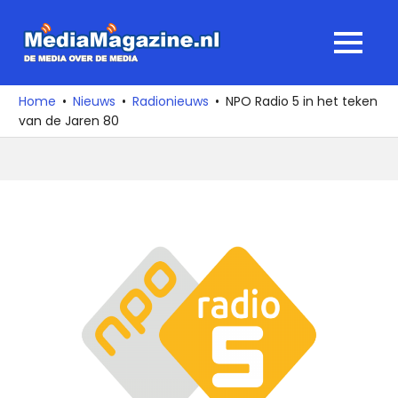
Ga
naar
MediaMagaz
MENU
de
De
inhoud
media
Home
Nieuws
Radionieuws
NPO Radio 5 in het teken
over
van de Jaren 80
de
media