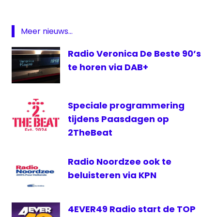
NPO
Radio
Meer nieuws...
5
Week
Radio Veronica De Beste 90’s
van
te horen via DAB+
de
Jaren
80
Speciale programmering
tijdens Paasdagen op
2TheBeat
Radio Noordzee ook te
beluisteren via KPN
4EVER49 Radio start de TOP