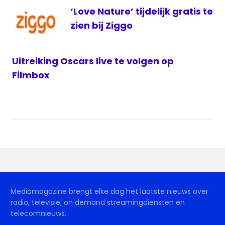
televisienieuws
‘Love Nature’ tijdelijk gratis te
UPC
zien bij Ziggo
ziggo
Uitreiking Oscars live te volgen op
Filmbox
Mediamagazine brengt elke dag het laatste nieuws over
radio, televisie, on demand streamingdiensten en
telecomnieuws.