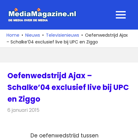
Ga
naar
MediaMagaz
MENU
de
De
inhoud
media
Home
Nieuws
Televisienieuws
Oefenwedstrijd Ajax
over
– Schalke’04 exclusief live bij UPC en Ziggo
de
media
Oefenwedstrijd Ajax –
Schalke’04 exclusief live bij UPC
en Ziggo
6 januari 2015
Redactie
Televisienieuws
De oefenwedstrijd tussen