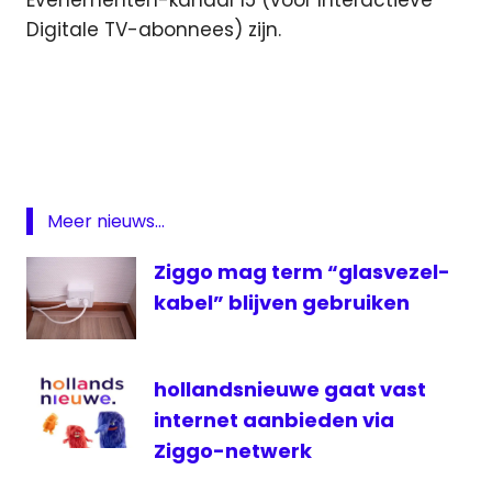
Digitale TV-abonnees) zijn.
Ajax
Ajax
live
Ajax
oefenwedstrijd
Meer nieuws...
live
digitaal
Ziggo mag term “glasvezel-
live
kabel” blijven gebruiken
media
medianieuws
hollandsnieuwe gaat vast
oefenwedstrijd
internet aanbieden via
Schalke'04
Ziggo-netwerk
televisie