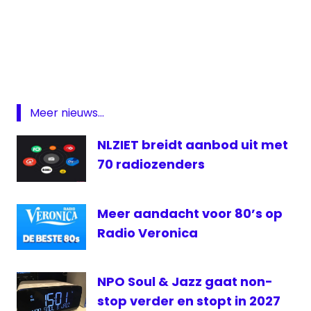
ezine
onderzoek
online
online
radio
Meer nieuws...
Radio
NLZIET breidt aanbod uit met
radio
70 radiozenders
online
streaming
The
Meer aandacht voor 80’s op
Media
Radio Veronica
Exchange
NPO Soul & Jazz gaat non-
stop verder en stopt in 2027