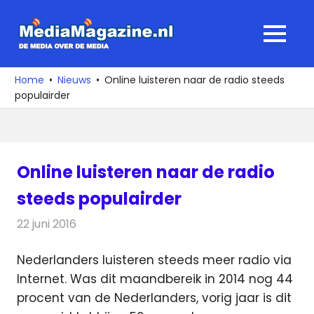
Ga
naar
MediaMagaz
MENU
de
De
inhoud
media
Home
Nieuws
Online luisteren naar de radio steeds
over
populairder
de
media
Online luisteren naar de radio
steeds populairder
22 juni 2016
Redactie
Nieuws
,
Radionieuws
Nederlanders luisteren steeds meer radio via
Internet. Was dit maandbereik in 2014 nog 44
procent van de Nederlanders, vorig jaar is dit