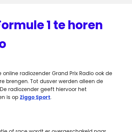
Formule 1 te horen
io
e online radiozender Grand Prix Radio ook de
ore brengen.
Tot dusver werden alleen de
 De radiozender geeft hiervoor het
en is op
Ziggo Sport
.
atie of race wordt er overgeschakeld naar