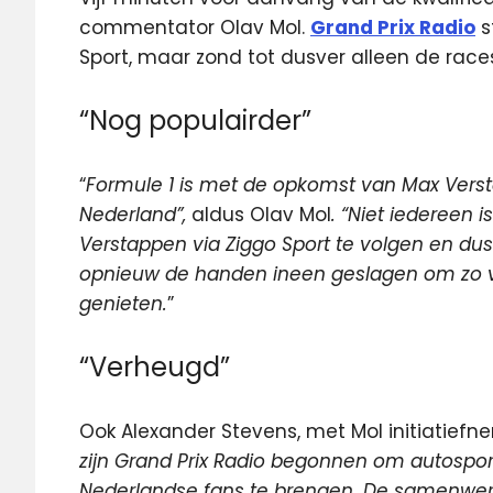
commentator Olav Mol.
Grand Prix Radio
s
Sport, maar zond tot dusver alleen de races
“Nog populairder”
“
Formule 1 is met de opkomst van Max Vers
Nederland”,
aldus Olav Mol
. “Niet iedereen 
Verstappen via Ziggo Sport te volgen en du
opnieuw de handen ineen geslagen om zo ve
genieten.
”
“Verheugd”
Ook Alexander Stevens, met Mol initiatiefne
zijn Grand Prix Radio begonnen om autosport
Nederlandse fans te brengen. De samenwerk