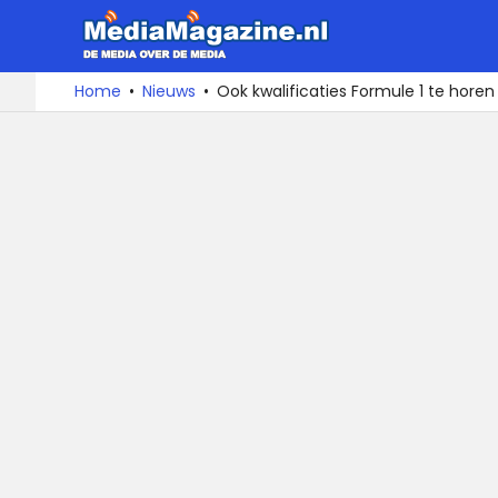
MediaMa
De
Ga
Home
Nieuws
Ook kwalificaties Formule 1 te horen
media
naar
over
de
de
inhoud
media