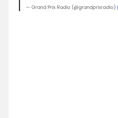
— Grand Prix Radio (@grandprixradio)
Formule
1
Giedo
van
de
Garde
Grand
Prix
Grand
prix
Radio
Max
Verstappen
Olav
Mol