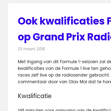
Ook kwalificaties 
op Grand Prix Rad
23 maart 2018
Redactie
Nieuws
,
Radionieuws
Met ingang van dit Formule 1-seizoen zal d
kwalificaties van de Formule 1 live ten geh
races zelf live op de radiozender gebracht.
commentaar door van Olav Mol dat te hor
Kwalificatie
Vijf minuten voor aanvang van de kwalific