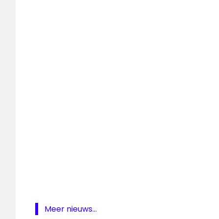
Good
Radio
lokale
omroep
Midvliet
Midvliet
TV
Rijswijk
Super
FM
ziggo
Meer nieuws...