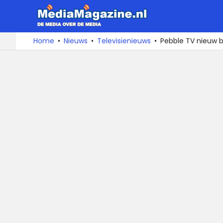
MediaMa
De
Ga
Home
Nieuws
Televisienieuws
Pebble TV nieuw bij
media
naar
over
de
de
inhoud
media