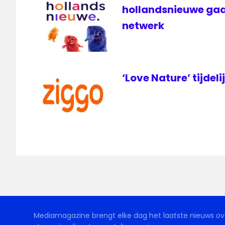
hollandsnieuwe gaa
netwerk
‘Love Nature’ tijdeli
Mediamagazine brengt elke dag het laatste nieuws ove