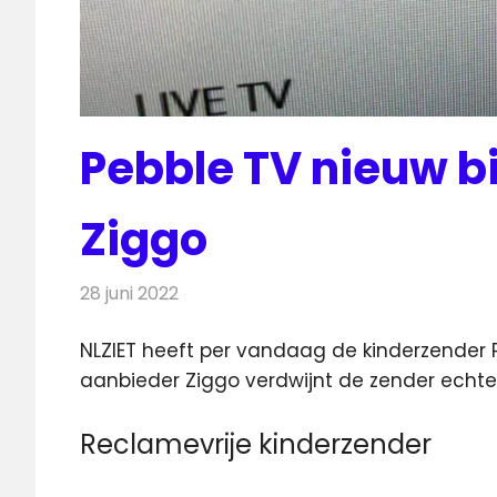
Pebble TV nieuw bij
Ziggo
28 juni 2022
Redactie
Televisienieuws
NLZIET heeft per vandaag de kinderzender
aanbieder Ziggo verdwijnt
de zender echte
Reclamevrije kinderzender