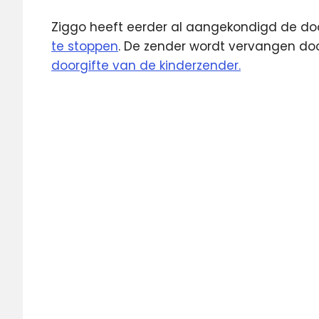
Ziggo heeft eerder al aangekondigd de do
te stoppen
. De zender wordt vervangen doo
doorgifte van de kinderzender.
digitale
televisie
NLziet
Pebble
TV
ziggo