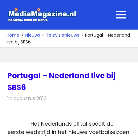
Ga
naar
MediaMagaz
MENU
de
De
inhoud
media
Home
Nieuws
Televisienieuws
Portugal – Nederland
over
live bij SBS6
de
media
Portugal – Nederland live bij
SBS6
14 augustus 2013
Redactie
Televisienieuws
Het Nederlands elftal speelt de
eerste wedstrijd in het nieuwe voetbalseizoen