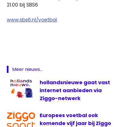
21.00 bij SBS6
www.sbs6.nl/voetbal
live
Oranje
Nederland
live
oranje
Meer nieuws...
sbs6
hollandsnieuwe gaat vast
televisie
internet aanbieden via
voetbal
Ziggo-netwerk
voetbal
Oranje
live
Europees voetbal ook
komende vijf jaar bij Ziggo