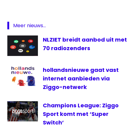
NPO
1
NPO
Meer nieuws...
2
NLZIET breidt aanbod uit met
NPO
3
70 radiozenders
NPO
3
hollandsnieuwe gaat vast
FM
internet aanbieden via
omroep
Ziggo-netwerk
Radio
televisie
Champions League: Ziggo
Twitter
Sport komt met ‘Super
wijziging
Switch’
zender