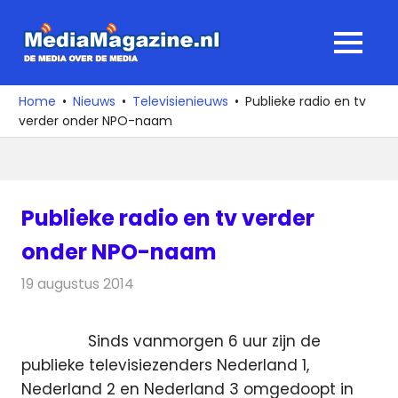
Ga
naar
MediaMagaz
MENU
de
De
inhoud
media
Home
Nieuws
Televisienieuws
Publieke radio en tv
over
verder onder NPO-naam
de
media
Publieke radio en tv verder
onder NPO-naam
19 augustus 2014
Redactie
Televisienieuws
Sinds vanmorgen 6 uur zijn de
publieke televisiezenders Nederland 1,
Nederland 2 en Nederland 3 omgedoopt in