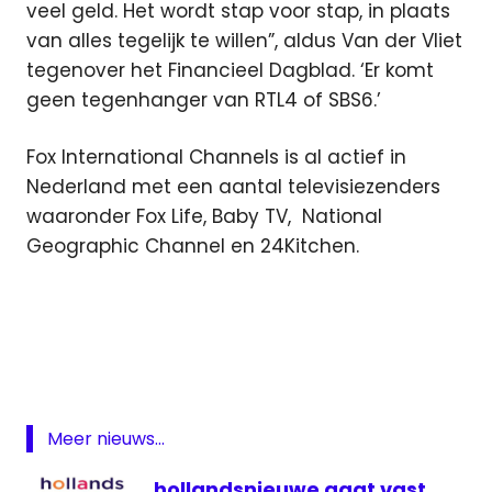
veel geld. Het wordt stap voor stap, in plaats
van alles tegelijk te willen”, aldus Van der Vliet
tegenover het Financieel Dagblad. ‘Er komt
geen tegenhanger van RTL4 of SBS6.’
Fox International Channels is al actief in
Nederland met een aantal televisiezenders
waaronder Fox Life, Baby TV, National
Geographic Channel en 24Kitchen.
aanval
Featured
FOX
Murdoch
Meer nieuws...
rtl
televisie
hollandsnieuwe gaat vast