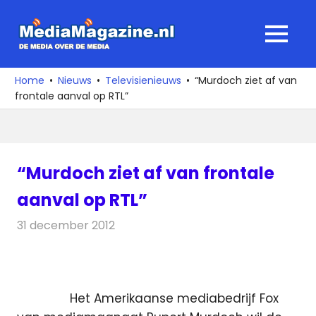
Ga
naar
MediaMagaz
MENU
de
De
inhoud
media
Home
Nieuws
Televisienieuws
“Murdoch ziet af van
over
frontale aanval op RTL”
de
media
“Murdoch ziet af van frontale
aanval op RTL”
31 december 2012
Redactie
Televisienieuws
Het Amerikaanse mediabedrijf Fox