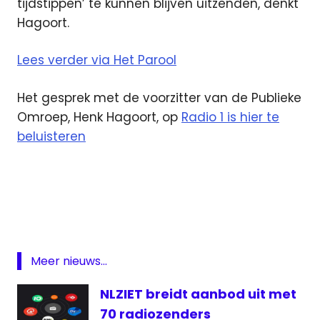
tijdstippen’ te kunnen blijven uitzenden, denkt
Hagoort.
Lees verder via Het Parool
Het gesprek met de voorzitter van de Publieke
Omroep, Henk Hagoort, op
Radio 1 is hier te
beluisteren
bezuiniging
Hagoort
NPO
Publieke
Omroep
Meer nieuws...
Radio
NLZIET breidt aanbod uit met
televisie
70 radiozenders