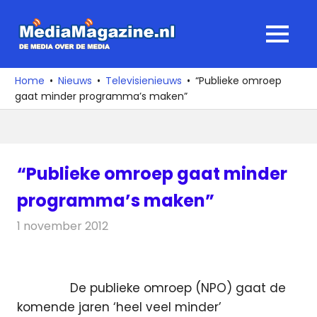
Ga
naar
MediaMagaz
MENU
de
De
inhoud
media
Home
Nieuws
Televisienieuws
“Publieke omroep
over
gaat minder programma’s maken”
de
media
“Publieke omroep gaat minder
programma’s maken”
1 november 2012
Redactie
Televisienieuws
De publieke omroep (NPO) gaat de
komende jaren ‘heel veel minder’