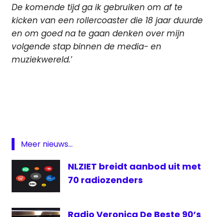
De komende tijd ga ik gebruiken om af te
kicken van een rollercoaster die 18 jaar duurde
en om goed na te gaan denken over mijn
volgende stap binnen de media- en
muziekwereld.
’
Dave
Minneboo
directeur
Radio
Radio
Meer nieuws...
10
NLZIET breidt aanbod uit met
Radio
538
70 radiozenders
Radio
veronica
Radio Veronica De Beste 90’s