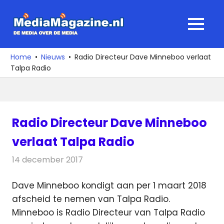
Ga
naar
MediaMagaz
MENU
de
De
inhoud
media
Home
Nieuws
Radio Directeur Dave Minneboo verlaat
over
Talpa Radio
de
media
Radio Directeur Dave Minneboo
verlaat Talpa Radio
14 december 2017
Redactie
Nieuws
,
Radionieuws
Dave Minneboo kondigt aan per 1 maart 2018
afscheid te nemen van Talpa Radio.
Minneboo is Radio Directeur van Talpa Radio