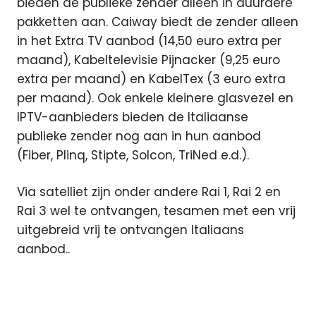
bieden de publieke zender alleen in duurdere
pakketten aan. Caiway biedt de zender alleen
in het Extra TV aanbod (14,50 euro extra per
maand), Kabeltelevisie Pijnacker (9,25 euro
extra per maand) en KabelTex (3 euro extra
per maand). Ook enkele kleinere glasvezel en
IPTV-aanbieders bieden de Italiaanse
publieke zender nog aan in hun aanbod
(Fiber, Plinq, Stipte, Solcon, TriNed e.d.).
Via satelliet zijn onder andere Rai 1, Rai 2 en
Rai 3 wel te ontvangen, tesamen met een vrij
uitgebreid vrij te ontvangen Italiaans
aanbod..
aanbod
Featured