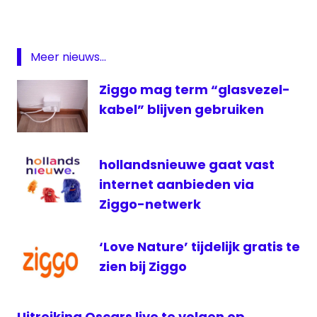
Italië
media
Meer nieuws...
medianieuws
mediaset
Ziggo mag term “glasvezel-
Rai
kabel” blijven gebruiken
1
televisie
televisienieuws
hollandsnieuwe gaat vast
internet aanbieden via
UPC
Ziggo-netwerk
ziggo
‘Love Nature’ tijdelijk gratis te
zien bij Ziggo
Uitreiking Oscars live te volgen op