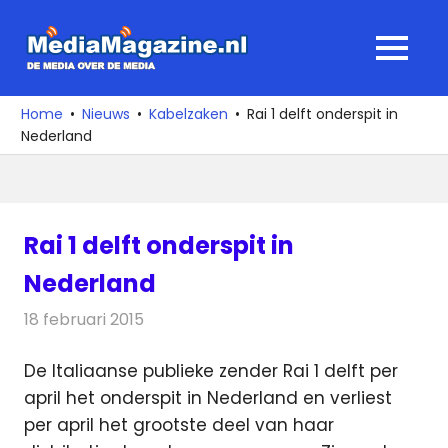
Ga
naar
MediaMagaz
MENU
de
De
inhoud
media
Home
Nieuws
Kabelzaken
Rai 1 delft onderspit in
over
Nederland
de
media
Rai 1 delft onderspit in
Nederland
18 februari 2015
Redactie
Kabelzaken
De Italiaanse publieke zender Rai 1 delft per
april het onderspit in Nederland en verliest
per april het grootste deel van haar