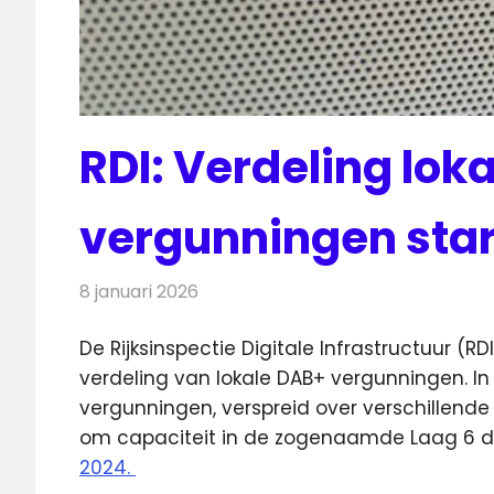
RDI: Verdeling lok
vergunningen start
8 januari 2026
Redactie
Radionieuws
De Rijksinspectie Digitale Infrastructuur (R
verdeling van lokale DAB+ vergunningen.
In
vergunningen, verspreid over verschillende
om capaciteit in de zogenaamde Laag 6 di
2024.