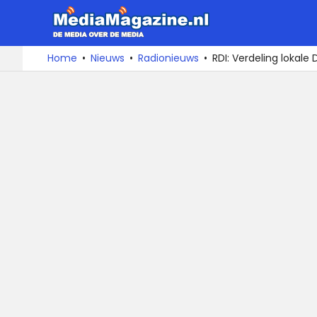
MediaMa
De
Ga
Home
Nieuws
Radionieuws
RDI: Verdeling lokale
media
naar
over
de
de
inhoud
media