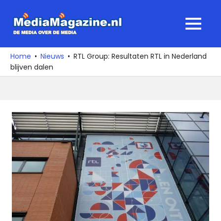
Ga
naar
MediaMagaz
MENU
de
De
inhoud
media
Home
Nieuws
RTL Group: Resultaten RTL in Nederland
over
blijven dalen
de
media