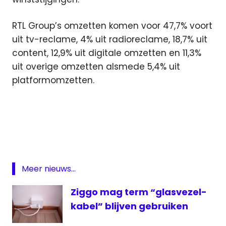
RTL Group’s omzetten komen voor 47,7% voort
uit tv-reclame, 4% uit radioreclame, 18,7% uit
content, 12,9% uit digitale omzetten en 11,3%
uit overige omzetten alsmede 5,4% uit
platformomzetten.
omzet
reclame
resultaten
RTL
Deutschland
Meer nieuws...
RTL
Ziggo mag term “glasvezel-
Group
kabel” blijven gebruiken
rtl
nederland