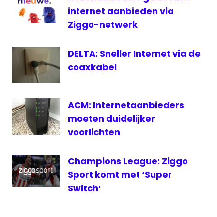
live
internet aanbieden via
darts
Ziggo-netwerk
live
stream
DELTA: Sneller Internet via de
darts
coaxkabel
RTL7
streaming
televisie
ACM: Internetaanbieders
moeten duidelijker
voorlichten
Champions League: Ziggo
Sport komt met ‘Super
Switch’