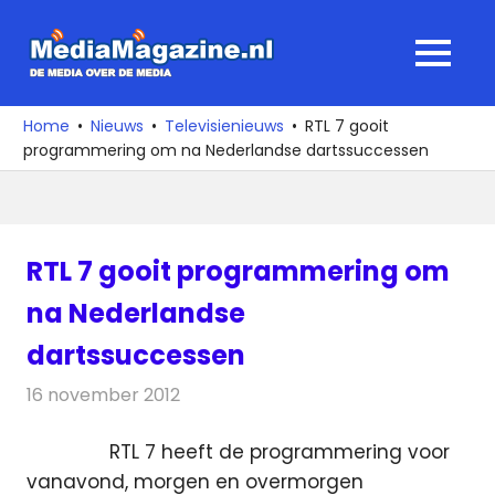
Ga
naar
MediaMagaz
MENU
de
De
inhoud
media
Home
Nieuws
Televisienieuws
RTL 7 gooit
over
programmering om na Nederlandse dartssuccessen
de
media
RTL 7 gooit programmering om
na Nederlandse
dartssuccessen
16 november 2012
Redactie
Televisienieuws
RTL 7 heeft de programmering voor
vanavond, morgen en overmorgen