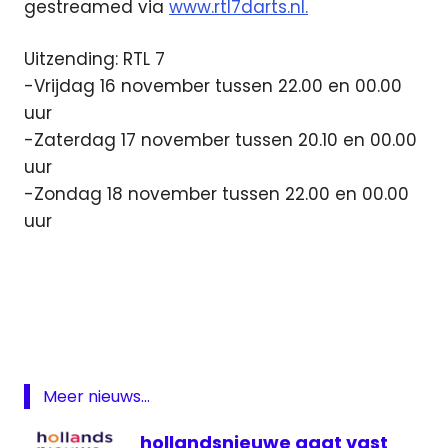
gestreamed via
www.rtl7darts.nl.
Uitzending: RTL 7
-Vrijdag 16 november tussen 22.00 en 00.00
uur
-Zaterdag 17 november tussen 20.10 en 00.00
uur
-Zondag 18 november tussen 22.00 en 00.00
uur
darts
Grand
Slam
of
Darts
Meer nieuws...
Internet
live
hollandsnieuwe gaat vast