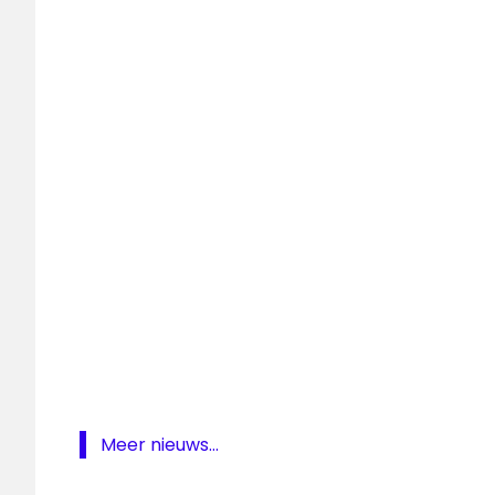
nieuwszender
rtl
nederland
RTL7
RTLZ
televisienieuws
Meer nieuws...