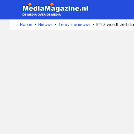
MediaMa
De
Ga
Home
Nieuws
Televisienieuws
RTLZ wordt zelfst
media
naar
over
de
de
inhoud
media