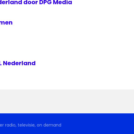
erland door DPG Media
emen
L Nederland
r radio, televisie, on demand