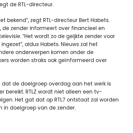
zegt de RTL-directeur.
iet bekend”, zegt RTL-directeur Bert Habets.
, de zender informeert over financieel en
televisie. “Het wordt zo de geijkte zender voor
ingezet”, aldus Habets. Nieuws zal het
k andere onderwerpen komen onder de
jkers worden straks ook geïnformeerd over
is dat de doelgroep overdag aan het werk is
er bereikt. RTLZ wordt niet alleen een tv-
olgen. Het gat dat op RTL7 ontstaat zal worden
n in doelgroep van de zender.