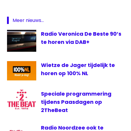
Sander
— Sublime (@Sublime_NL)
July 3, 2018
de
Heer
Meer nieuws...
Sublime
Radio Veronica De Beste 90’s
SubLime
FM
te horen via DAB+
Sublime
Sunrise
Wietze de Jager tijdelijk te
horen op 100% NL
Speciale programmering
tijdens Paasdagen op
2TheBeat
Radio Noordzee ook te