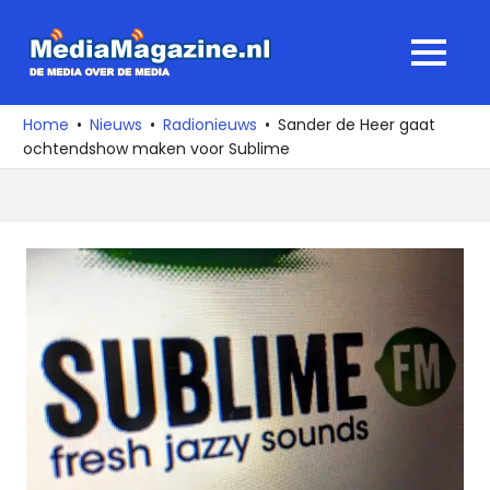
Ga
naar
MediaMagaz
MENU
de
De
inhoud
media
Home
Nieuws
Radionieuws
Sander de Heer gaat
over
ochtendshow maken voor Sublime
de
media