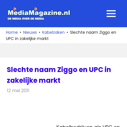
Ga
naar
MediaMagaz
MENU
de
De
inhoud
media
Home
Nieuws
Kabelzaken
Slechte naam Ziggo en
over
UPC in zakelijke markt
de
media
Slechte naam Ziggo en UPC in
zakelijke markt
12 mei 2011
Redactie
Kabelzaken