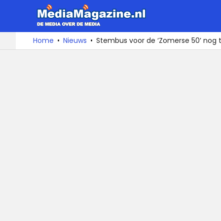
MediaMa
De
Ga
Home
Nieuws
Stembus voor de ‘Zomerse 50’ nog
media
naar
over
de
de
inhoud
media