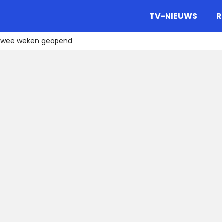
gazine.
TV-NIEUWS
R
 twee weken geopend