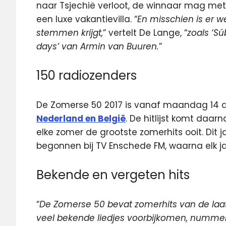
naar Tsjechië verloot, de winnaar mag met
een luxe vakantievilla. “
En misschien is er w
stemmen krijgt,
” vertelt De Lange, “
zoals ‘Sú
days’ van Armin van Buuren.
”
150 radiozenders
De Zomerse 50 2017 is vanaf maandag 14 
Nederland en België
. De hitlijst komt daar
elke zomer de grootste zomerhits ooit. Dit jaa
begonnen bij TV Enschede FM, waarna elk j
Bekende en vergeten hits
“
De Zomerse 50 bevat zomerhits van de laatst
veel bekende liedjes voorbijkomen, nummers