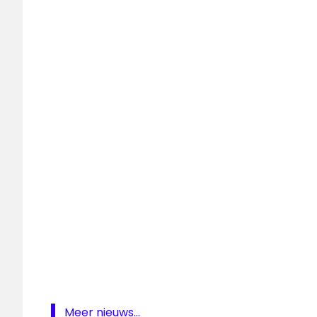
Enschede
FM
Martijn
de
Lange
Radio
zomerhit
Zomerhits
Zomerse
50
Meer nieuws...