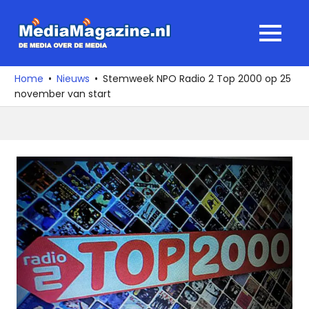
Ga
naar
MediaMagaz
MENU
de
De
inhoud
media
Home
Nieuws
Stemweek NPO Radio 2 Top 2000 op 25
over
november van start
de
media