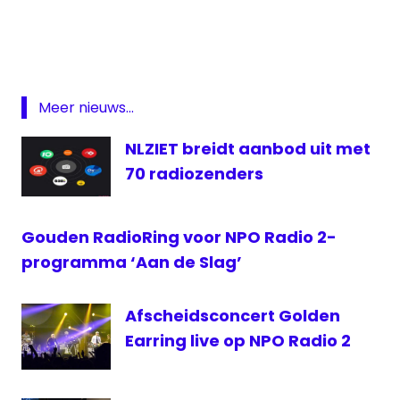
pic.twitter.com/2bInroorvS
NPO
Radio
— NPO Actueel (@NPO_Actueel)
2
November 9, 2016
Radio
Meer nieuws...
Radio
2
NLZIET breidt aanbod uit met
stemmen
70 radiozenders
Top 2000
stemweek
Gouden RadioRing voor NPO Radio 2-
top
programma ‘Aan de Slag’
2000
top
2000
Afscheidsconcert Golden
a
Earring live op NPO Radio 2
gogo