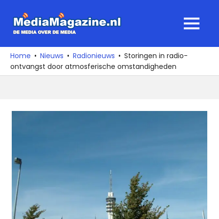
Ga
naar
MediaMagaz
MENU
de
De
inhoud
media
Home
Nieuws
Radionieuws
Storingen in radio-
over
ontvangst door atmosferische omstandigheden
de
media