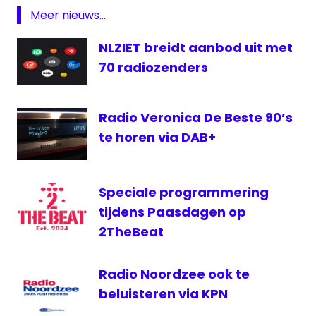
Omroep
Meer nieuws...
Gelderland
NLZIET breidt aanbod uit met
ontvangst
70 radiozenders
Radio
storing
Radio Veronica De Beste 90’s
te horen via DAB+
Speciale programmering
tijdens Paasdagen op
2TheBeat
Radio Noordzee ook te
beluisteren via KPN