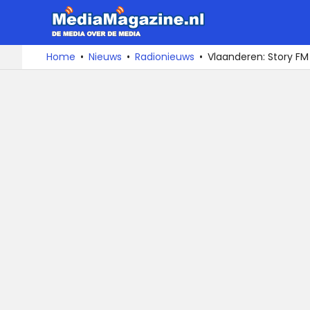
MediaMa
De
Ga
Home
Nieuws
Radionieuws
Vlaanderen: Story FM
media
naar
over
de
de
inhoud
media