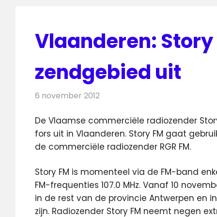
Vlaanderen: Story
zendgebied uit
6 november 2012
Redactie
Radionieuws
De Vlaamse commerciële radiozender Story
fors uit in Vlaanderen. Story FM gaat gebr
de commerciële radiozender RGR FM.
Story FM is momenteel via de FM-band enke
FM-frequenties 107.0 MHz. Vanaf 10 novem
in de rest van de provincie Antwerpen en i
zijn. Radiozender Story FM neemt negen extr