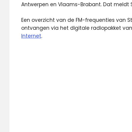
Antwerpen en Vlaams-Brabant. Dat meldt
Een overzicht van de FM-frequenties van S
ontvangen via het digitale radiopakket van
Internet
.
Antwerpen
Featured
Radio
RGR
FM
sanoma
Story
Story
FM
Vlaanderen