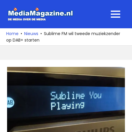
Ga
naar
MediaMagaz
MENU
de
De
inhoud
media
Home
Nieuws
Sublime FM wil tweede muziekzender
over
op DAB+ starten
de
media