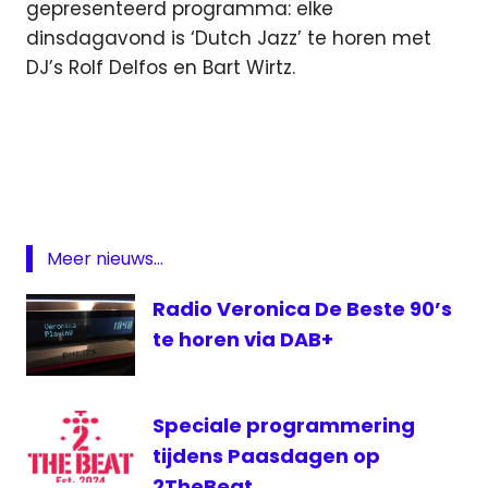
gepresenteerd programma: elke
dinsdagavond is ‘Dutch Jazz’ te horen met
DJ’s Rolf Delfos en Bart Wirtz.
DAB
digitale
radio
format
muziek
Meer nieuws...
SubLime
Radio Veronica De Beste 90’s
FM
te horen via DAB+
Speciale programmering
tijdens Paasdagen op
2TheBeat