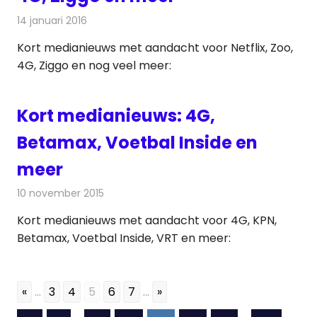
14 januari 2016
Redactie
Andere media over de media
,
Nieuws
Kort medianieuws met aandacht voor Netflix, Zoo,
4G, Ziggo en nog veel meer:
Kort medianieuws: 4G,
Betamax, Voetbal Inside en
meer
10 november 2015
Redactie
Andere media over de media
,
Nieuws
Kort medianieuws met aandacht voor 4G, KPN,
Betamax, Voetbal Inside, VRT en meer:
«
...
3
4
5
6
7
...
»