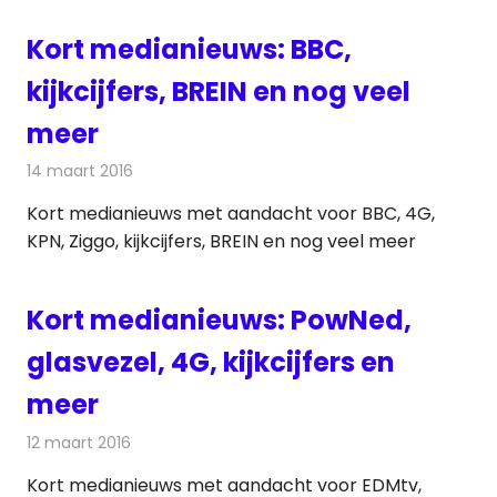
Kort medianieuws: BBC,
kijkcijfers, BREIN en nog veel
meer
14 maart 2016
Redactie
Andere media over de media
,
Nieuws
Kort medianieuws met aandacht voor BBC, 4G,
KPN, Ziggo, kijkcijfers, BREIN en nog veel meer
Kort medianieuws: PowNed,
glasvezel, 4G, kijkcijfers en
meer
12 maart 2016
Redactie
Andere media over de media
,
Nieuws
Kort medianieuws met aandacht voor EDMtv,