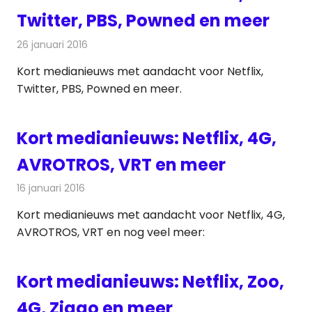
Twitter, PBS, Powned en meer
26 januari 2016
Redactie
Andere media over de media
,
Nieuws
Kort medianieuws met aandacht voor Netflix,
Twitter, PBS, Powned en meer.
Kort medianieuws: Netflix, 4G,
AVROTROS, VRT en meer
16 januari 2016
Redactie
Andere media over de media
,
Nieuws
Kort medianieuws met aandacht voor Netflix, 4G,
AVROTROS, VRT en nog veel meer:
Kort medianieuws: Netflix, Zoo,
4G, Ziggo en meer