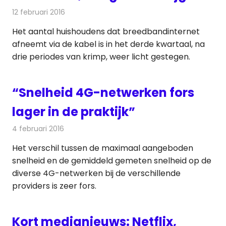
12 februari 2016
Redactie
Internet
,
Nieuws
,
Telecom
,
Televisienieuws
Het aantal huishoudens dat breedbandinternet
afneemt via de kabel is in het derde kwartaal, na
drie periodes van krimp, weer licht gestegen.
“Snelheid 4G-netwerken fors
lager in de praktijk”
4 februari 2016
Redactie
Nieuws
,
Telecom
Het verschil tussen de maximaal aangeboden
snelheid en de gemiddeld gemeten snelheid op de
diverse 4G-netwerken bij de verschillende
providers is zeer fors.
Kort medianieuws: Netflix,