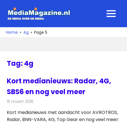
Ga
naar
MediaMagaz
MENU
de
De
inhoud
media
Home
4g
Page 5
over
de
media
Tag:
4g
Kort medianieuws: Radar, 4G,
SBS6 en nog veel meer
15 maart 2016
Redactie
Andere media over de media
,
Nieuws
Kort medianieuws met aandacht voor AVROTROS,
Radar, BNN-VARA, 4G, Top Gear en nog veel meer: