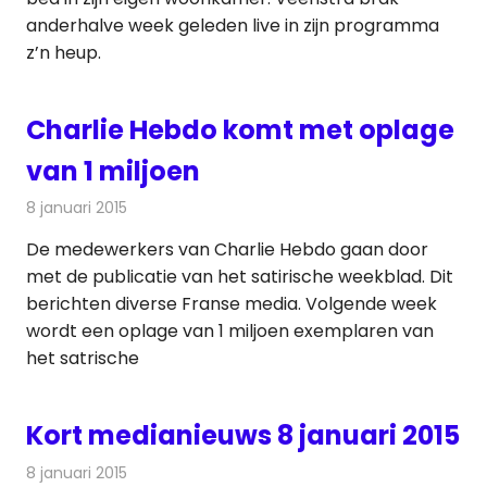
anderhalve week geleden live in zijn programma
z’n heup.
Charlie Hebdo komt met oplage
van 1 miljoen
8 januari 2015
Redactie
Kranten
De medewerkers van Charlie Hebdo gaan door
met de publicatie van het satirische weekblad. Dit
berichten diverse Franse media. Volgende week
wordt een oplage van 1 miljoen exemplaren van
het satrische
Kort medianieuws 8 januari 2015
8 januari 2015
Redactie
Andere media over de media