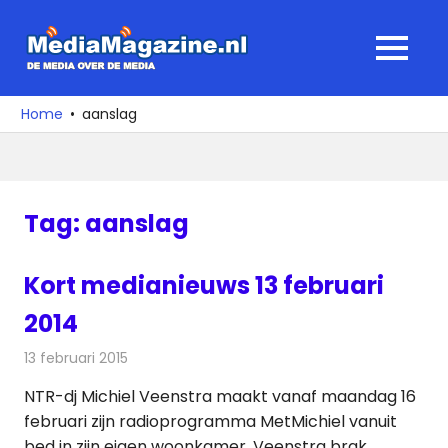
Ga
naar
MediaMagaz
MENU
de
De
inhoud
media
Home
aanslag
over
de
media
Tag:
aanslag
Kort medianieuws 13 februari
2014
13 februari 2015
Redactie
Andere media over de media
NTR-dj Michiel Veenstra maakt vanaf maandag 16
februari zijn radioprogramma MetMichiel vanuit
bed in zijn eigen woonkamer. Veenstra brak