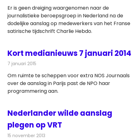
Er is geen dreiging waargenomen naar de
journalistieke beroepsgroep in Nederland na de
dodelijke aanslag op medewerkers van het Franse
satirische tijdschrift Charlie Hebdo.
Kort medianieuws 7 januari 2014
7 januari 2015
Redactie
Andere media over de media
Om ruimte te scheppen voor extra NOS Journaals
over de aanslag in Parijs past de NPO haar
programmering aan.
Nederlander wilde aanslag
plegen op VRT
15 november 2013
Redactie
Televisienieuws