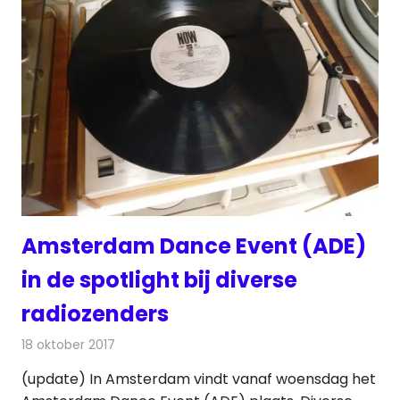
Amsterdam Dance Event (ADE)
in de spotlight bij diverse
radiozenders
18 oktober 2017
Redactie
Nieuws
,
Radionieuws
(update) In Amsterdam vindt vanaf woensdag het