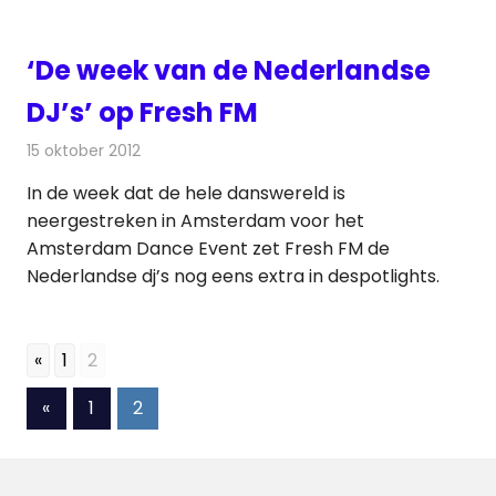
‘De week van de Nederlandse
DJ’s’ op Fresh FM
15 oktober 2012
Redactie
Radionieuws
In de week dat de hele danswereld is
neergestreken in Amsterdam voor het
Amsterdam Dance Event zet Fresh FM de
Nederlandse dj’s nog eens extra in despotlights.
«
1
2
Berichten
Vorige
«
1
2
berichten
paginering