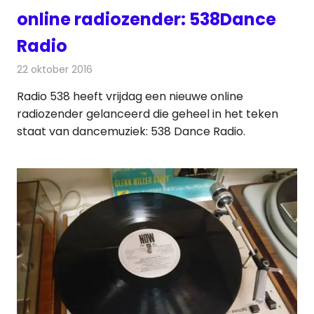
online radiozender: 538Dance
Radio
22 oktober 2016
Redactie
Nieuws
,
Radionieuws
Radio 538 heeft vrijdag een nieuwe online
radiozender gelanceerd die geheel in het teken
staat van dancemuziek: 538 Dance Radio.