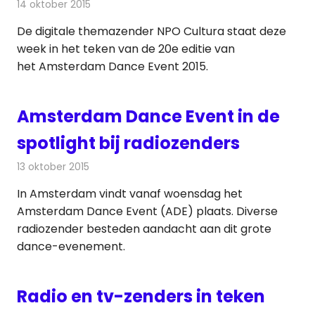
14 oktober 2015
Redactie
Nieuws
,
Televisienieuws
De digitale themazender NPO Cultura staat deze
week in het teken van de 20e editie van
het Amsterdam Dance Event 2015.
Amsterdam Dance Event in de
spotlight bij radiozenders
13 oktober 2015
Redactie
Nieuws
,
Radionieuws
In Amsterdam vindt vanaf woensdag het
Amsterdam Dance Event (ADE) plaats. Diverse
radiozender besteden aandacht aan dit grote
dance-evenement.
Radio en tv-zenders in teken