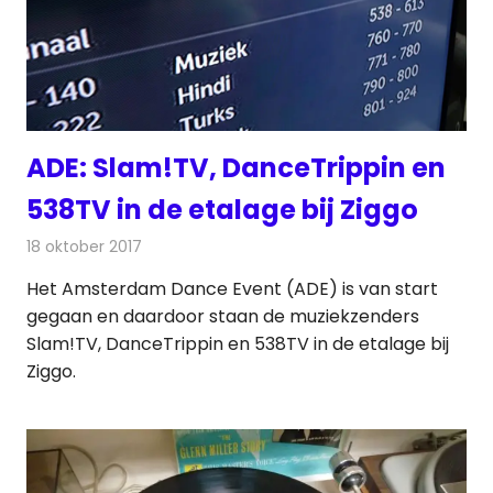
ADE: Slam!TV, DanceTrippin en
538TV in de etalage bij Ziggo
18 oktober 2017
Redactie
Nieuws
,
Televisienieuws
Het Amsterdam Dance Event (ADE) is van start
gegaan en daardoor staan de muziekzenders
Slam!TV, DanceTrippin en 538TV in de etalage bij
Ziggo.