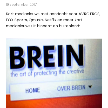
19 september 2017
Redactie
Andere media over de media
,
Nieuws
Kort medianieuws met aandacht voor AVROTROS,
FOX Sports, Qmusic, Netflix en meer kort
medianieuws uit binnen- en buitenland: