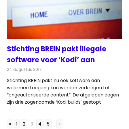
Stichting BREIN pakt illegale
software voor ‘Kodi’ aan
24 augustus 2017
Redactie
Nieuws
,
Televisienieuws
Stichting BREIN pakt nu ook software aan
waarmee toegang kan worden verkregen tot
“ongeautoriseerde content”. De afgelopen dagen
zijn drie zogenaamde ‘Kodi builds’ gestopt
«
1
2
3
4
5
...
»