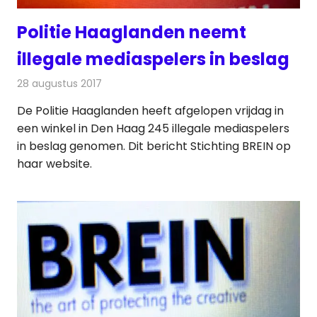
Politie Haaglanden neemt
illegale mediaspelers in beslag
28 augustus 2017
Redactie
Nieuws
,
Televisienieuws
De Politie Haaglanden heeft afgelopen vrijdag in
een winkel in Den Haag 245 illegale mediaspelers
in beslag genomen. Dit bericht Stichting BREIN op
haar website.