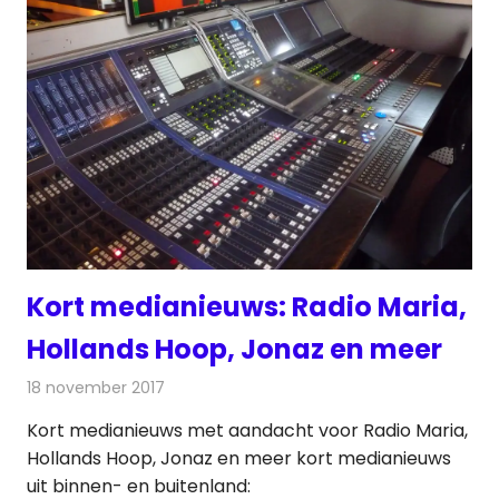
Kort medianieuws: Radio Maria,
Hollands Hoop, Jonaz en meer
18 november 2017
Redactie
Andere media over de media
,
Nieuws
Kort medianieuws met aandacht voor Radio Maria,
Hollands Hoop, Jonaz en meer kort medianieuws
uit binnen- en buitenland: