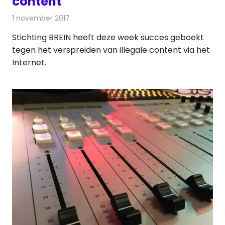
content
1 november 2017
Redactie
Internet
,
Nieuws
Stichting BREIN heeft deze week succes geboekt
tegen het verspreiden van illegale content via het
Internet.