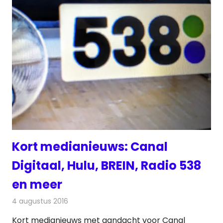
Kort medianieuws: Canal
Digitaal, Hulu, BREIN, Radio 538
en meer
4 augustus 2016
Redactie
Andere media over de media
,
Nieuws
Kort medianieuws met aandacht voor Canal