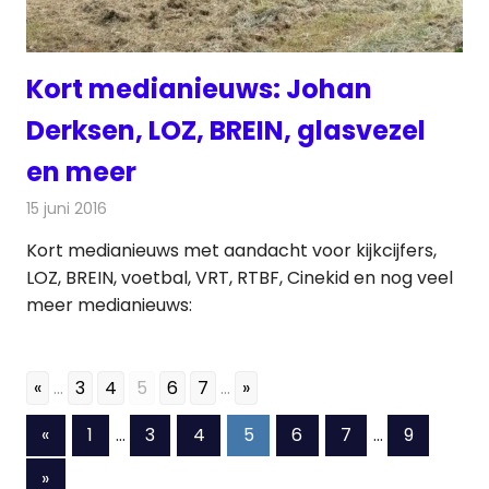
Kort medianieuws: Johan
Derksen, LOZ, BREIN, glasvezel
en meer
15 juni 2016
Redactie
Andere media over de media
,
Nieuws
Kort medianieuws met aandacht voor kijkcijfers,
LOZ, BREIN, voetbal, VRT, RTBF, Cinekid en nog veel
meer medianieuws:
«
...
3
4
5
6
7
...
»
Berichten
Vorige
«
1
…
3
4
5
6
7
…
9
berichten
paginering
Volgende
»