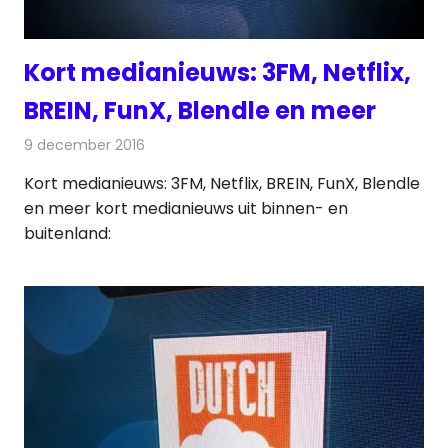
Kort medianieuws: 3FM, Netflix,
BREIN, FunX, Blendle en meer
9 december 2016
Redactie
Andere media over de media
,
Nieuws
Kort medianieuws: 3FM, Netflix, BREIN, FunX, Blendle
en meer kort medianieuws uit binnen- en
buitenland: