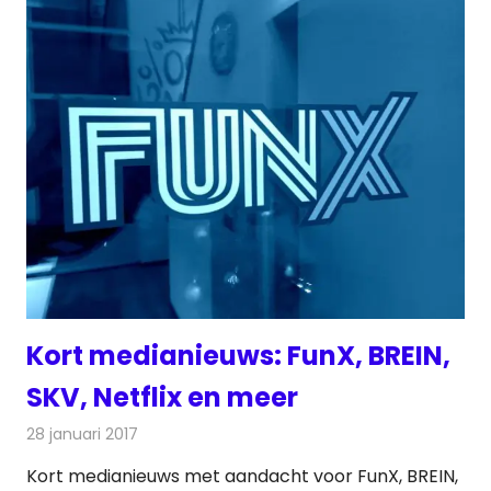
Kort medianieuws: FunX, BREIN,
SKV, Netflix en meer
28 januari 2017
Redactie
Andere media over de media
,
Nieuws
Kort medianieuws met aandacht voor FunX, BREIN,