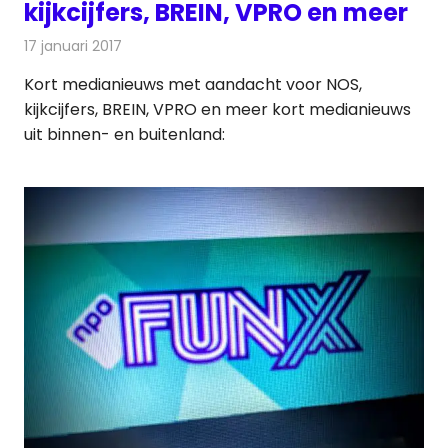
kijkcijfers, BREIN, VPRO en meer
17 januari 2017
Redactie
Nieuws
,
Radionieuws
Kort medianieuws met aandacht voor NOS,
kijkcijfers, BREIN, VPRO en meer kort medianieuws
uit binnen- en buitenland: