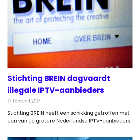
Stichting BREIN dagvaardt
illegale IPTV-aanbieders
17 februari 2017
Redactie
Nieuws
,
Telecom
,
Televisienieuws
Stichting BREIN heeft een schikking getroffen met
een van de grotere Nederlandse IPTV-aanbieders.