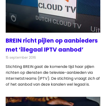
BREIN richt pijlen op aanbieders
met ‘illegaal IPTV aanbod’
15 september 2016
Redactie
Internet
,
Nieuws
,
Televisienieuws
Stichting BREIN gaat de komende tijd haar pijlen
richten op diensten die televisie-aanbieden via
Internetstreams (IPTV). De stichting vraagt zich af
of het aanbod van deze kanalen wel legaal is.