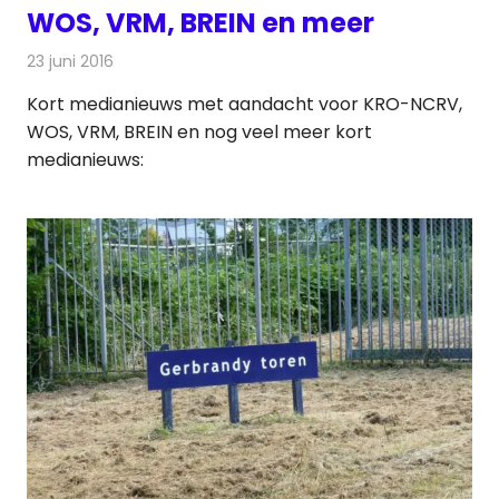
WOS, VRM, BREIN en meer
23 juni 2016
Redactie
Andere media over de media
,
Nieuws
Kort medianieuws met aandacht voor KRO-NCRV,
WOS, VRM, BREIN en nog veel meer kort
medianieuws: