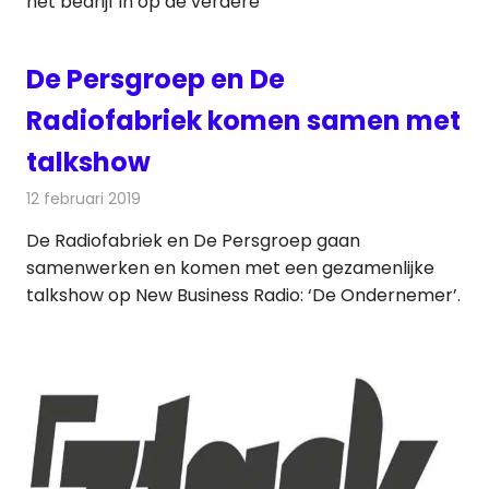
het bedrijf in op de verdere
De Persgroep en De
Radiofabriek komen samen met
talkshow
12 februari 2019
Redactie
Radionieuws
De Radiofabriek en De Persgroep gaan
samenwerken en komen met een gezamenlijke
talkshow op New Business Radio: ‘De Ondernemer’.