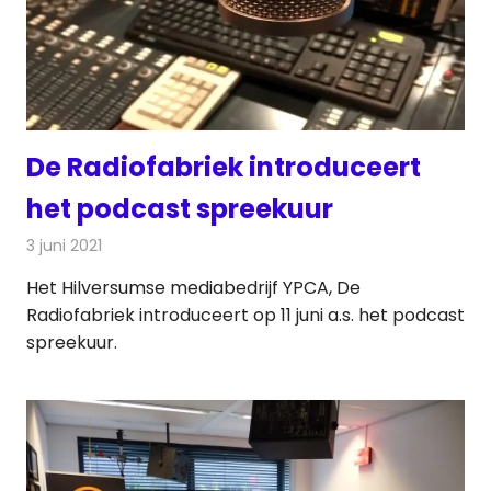
De Radiofabriek introduceert
het podcast spreekuur
3 juni 2021
Redactie
Radionieuws
Het Hilversumse mediabedrijf YPCA, De
Radiofabriek introduceert op 11 juni a.s. het podcast
spreekuur.