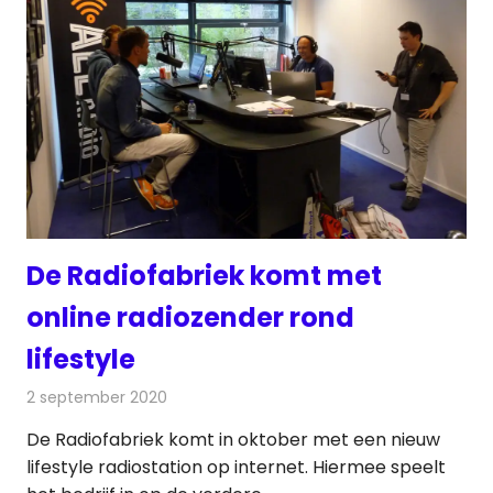
De Radiofabriek komt met
online radiozender rond
lifestyle
2 september 2020
Redactie
Radionieuws
De Radiofabriek komt in oktober met een nieuw
lifestyle radiostation op internet. Hiermee speelt