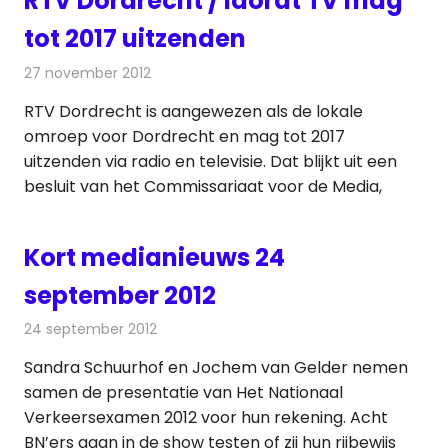
RTV Dordrecht / Idordt TV mag
tot 2017 uitzenden
27 november 2012
Redactie
Radionieuws
RTV Dordrecht is aangewezen als de lokale
omroep voor Dordrecht en mag tot 2017
uitzenden via radio en televisie. Dat blijkt uit een
besluit van het Commissariaat voor de Media,
Kort medianieuws 24
september 2012
24 september 2012
Redactie
Andere media over de media
Sandra Schuurhof en Jochem van Gelder nemen
samen de presentatie van Het Nationaal
Verkeersexamen 2012 voor hun rekening. Acht
BN’ers gaan in de show testen of zij hun rijbewijs