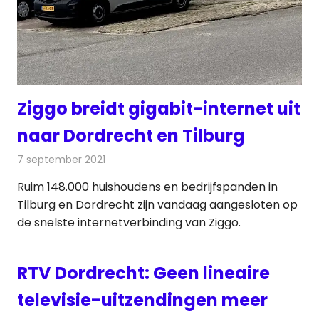
Ziggo breidt gigabit-internet uit
naar Dordrecht en Tilburg
7 september 2021
Redactie
Kabelzaken
Ruim 148.000 huishoudens en bedrijfspanden in
Tilburg en Dordrecht zijn vandaag aangesloten op
de snelste internetverbinding van Ziggo.
RTV Dordrecht: Geen lineaire
televisie-uitzendingen meer