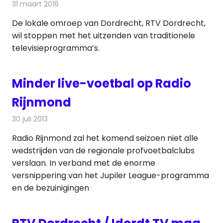
31 maart 2016
Redactie
Nieuws
,
Radionieuws
,
Televisienieuws
De lokale omroep van Dordrecht, RTV Dordrecht,
wil stoppen met het uitzenden van traditionele
televisieprogramma’s.
Minder live-voetbal op Radio
Rijnmond
30 juli 2013
Redactie
Radionieuws
Radio Rijnmond zal het komend seizoen niet alle
wedstrijden van de regionale profvoetbalclubs
verslaan. In verband met de enorme
versnippering van het Jupiler League-programma
en de bezuinigingen