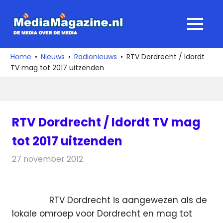
Ga
naar
MediaMagaz
MENU
de
De
inhoud
media
Home
Nieuws
Radionieuws
RTV Dordrecht / Idordt
over
TV mag tot 2017 uitzenden
de
media
RTV Dordrecht / Idordt TV mag
tot 2017 uitzenden
27 november 2012
Redactie
Radionieuws
RTV Dordrecht is aangewezen als de
lokale omroep voor Dordrecht en mag tot