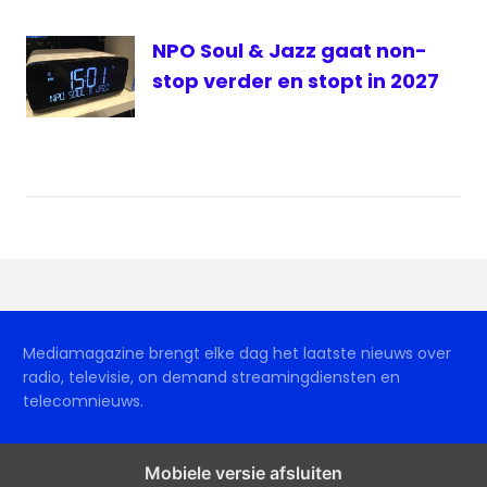
NPO Soul & Jazz gaat non-
stop verder en stopt in 2027
Mediamagazine brengt elke dag het laatste nieuws over
radio, televisie, on demand streamingdiensten en
telecomnieuws.
Mobiele versie afsluiten