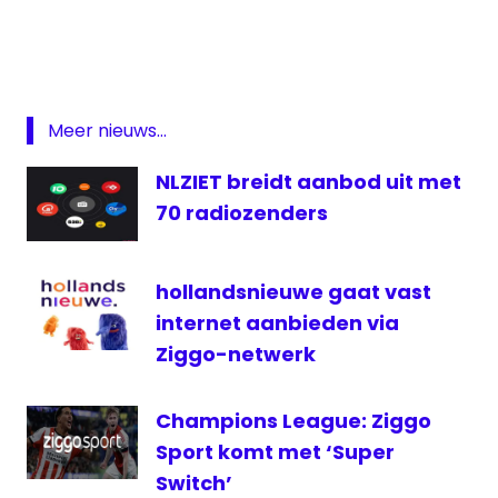
Featured
lokale
omroep
OLON
Meer nieuws...
Radio
NLZIET breidt aanbod uit met
televisie
70 radiozenders
hollandsnieuwe gaat vast
internet aanbieden via
Ziggo-netwerk
Champions League: Ziggo
Sport komt met ‘Super
Switch’