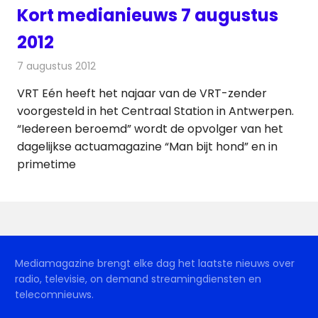
Kort medianieuws 7 augustus
2012
7 augustus 2012
Redactie
Andere media over de media
VRT Eén heeft het najaar van de VRT-zender
voorgesteld in het Centraal Station in Antwerpen.
“Iedereen beroemd” wordt de opvolger van het
dagelijkse actuamagazine “Man bijt hond” en in
primetime
Mediamagazine brengt elke dag het laatste nieuws over
radio, televisie, on demand streamingdiensten en
telecomnieuws.