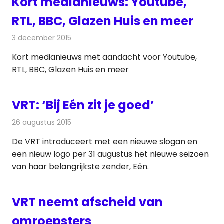
Kort medianieuws: Youtube,
RTL, BBC, Glazen Huis en meer
3 december 2015
Redactie
Andere media over de media
,
Nieuws
Kort medianieuws met aandacht voor Youtube,
RTL, BBC, Glazen Huis en meer
VRT: ‘Bij Eén zit je goed’
26 augustus 2015
Redactie
Nieuws
,
Televisienieuws
De VRT introduceert met een nieuwe slogan en
een nieuw logo per 31 augustus het nieuwe seizoen
van haar belangrijkste zender, Eén.
VRT neemt afscheid van
omroepsters