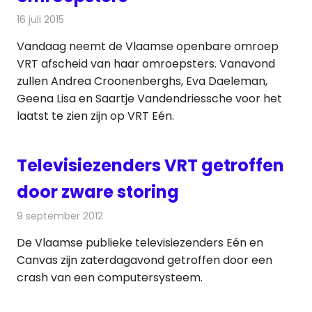
16 juli 2015
Redactie
Nieuws
,
Televisienieuws
Vandaag neemt de Vlaamse openbare omroep
VRT afscheid van haar omroepsters. Vanavond
zullen Andrea Croonenberghs, Eva Daeleman,
Geena Lisa en Saartje Vandendriessche voor het
laatst te zien zijn op VRT Eén.
Televisiezenders VRT getroffen
door zware storing
9 september 2012
Redactie
Televisienieuws
De Vlaamse publieke televisiezenders Eén en
Canvas zijn zaterdagavond getroffen door een
crash van een computersysteem.