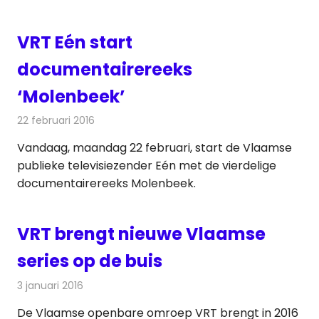
VRT Eén start
documentairereeks
‘Molenbeek’
22 februari 2016
Redactie
Nieuws
,
Televisienieuws
Vandaag, maandag 22 februari, start de Vlaamse
publieke televisiezender Eén met de vierdelige
documentairereeks Molenbeek.
VRT brengt nieuwe Vlaamse
series op de buis
3 januari 2016
Redactie
Nieuws
,
Televisienieuws
De Vlaamse openbare omroep VRT brengt in 2016