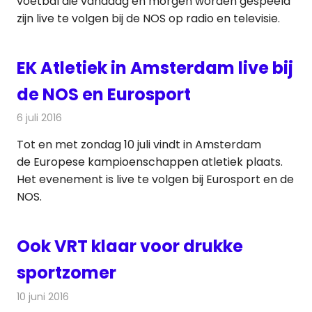
voetbal die vandaag en morgen worden gespeeld
zijn live te volgen bij de NOS op radio en televisie.
EK Atletiek in Amsterdam live bij
de NOS en Eurosport
6 juli 2016
Redactie
Nieuws
,
Radionieuws
,
Televisienieuws
Tot en met zondag 10 juli vindt in Amsterdam
de Europese kampioenschappen atletiek plaats.
Het evenement is live te volgen bij Eurosport en de
NOS.
Ook VRT klaar voor drukke
sportzomer
10 juni 2016
Redactie
Nieuws
,
Radionieuws
,
Televisienieuws