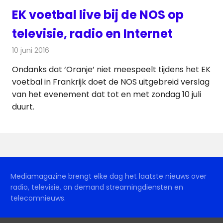
EK voetbal live bij de NOS op
televisie, radio en Internet
10 juni 2016
Redactie
Nieuws
,
Radionieuws
,
Televisienieuws
Ondanks dat ‘Oranje’ niet meespeelt tijdens het EK
voetbal in Frankrijk doet de NOS uitgebreid verslag
van het evenement dat tot en met zondag 10 juli
duurt.
Mediamagazine brengt elke dag het laatste nieuws over
radio, televisie, on demand streamingdiensten en
telecomnieuws.