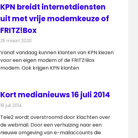
KPN breidt internetdiensten
uit met vrije modemkeuze of
FRITZ!Box
25 maart 2020
Redactie
Telecom
Vanaf vandaag kunnen klanten van KPN kiezen
voor een eigen modem of de FRITZ!Box
modem. Ook krijgen KPN klanten
Kort medianieuws 16 juli 2014
16 juli 2014
Redactie
Andere media over de media
Tele2 wordt overstroomd door klachten over
de webmail. Door een verhuizing naar een
nieuwe omgeving van e-mailaccounts die