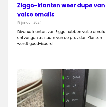
Ziggo-klanten weer dupe van
valse emails
19 januari 2024
Redactie
Telecom
Diverse klanten van Ziggo hebben valse emails
ontvangen uit naam van de provider. Klanten
wordt geadviseerd