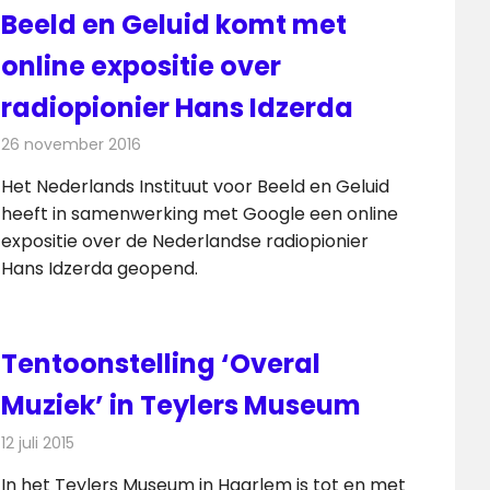
Beeld en Geluid komt met
online expositie over
radiopionier Hans Idzerda
26 november 2016
Redactie
Nieuws
,
Radionieuws
Het Nederlands Instituut voor Beeld en Geluid
heeft in samenwerking met Google een online
expositie over de Nederlandse radiopionier
Hans Idzerda geopend.
Tentoonstelling ‘Overal
Muziek’ in Teylers Museum
12 juli 2015
Redactie
Nieuws
,
Radionieuws
In het Teylers Museum in Haarlem is tot en met