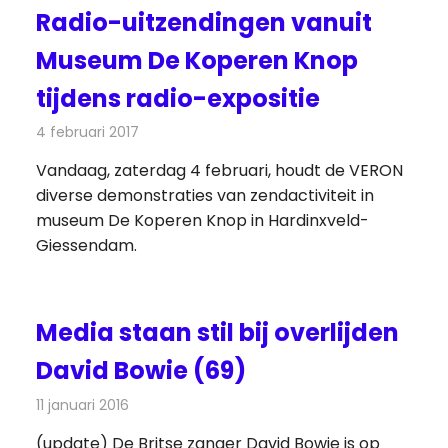
Radio-uitzendingen vanuit
Museum De Koperen Knop
tijdens radio-expositie
4 februari 2017
Redactie
Nieuws
,
Radionieuws
Vandaag, zaterdag 4 februari, houdt de VERON
diverse demonstraties van zendactiviteit in
museum De Koperen Knop in Hardinxveld-
Giessendam.
Media staan stil bij overlijden
David Bowie (69)
11 januari 2016
Redactie
Nieuws
,
Radionieuws
,
Televisienieuws
(update) De Britse zanger David Bowie is op