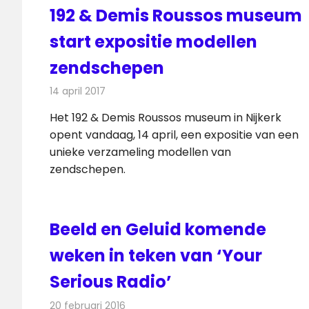
192 & Demis Roussos museum
start expositie modellen
zendschepen
14 april 2017
Redactie
Nieuws
,
Radionieuws
Het 192 & Demis Roussos museum in Nijkerk
opent vandaag, 14 april, een expositie van een
unieke verzameling modellen van
zendschepen.
Beeld en Geluid komende
weken in teken van ‘Your
Serious Radio’
20 februari 2016
Redactie
Nieuws
,
Radionieuws