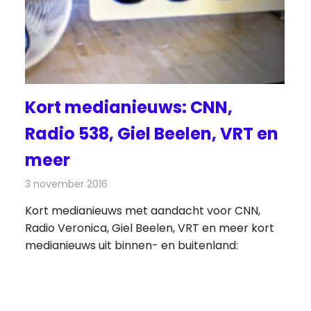
Kort medianieuws: CNN,
Radio 538, Giel Beelen, VRT en
meer
s
3 november 2016
Redactie
Andere media over de media
,
Nieuws
Kort medianieuws met aandacht voor CNN,
Radio Veronica, Giel Beelen, VRT en meer kort
medianieuws uit binnen- en buitenland: