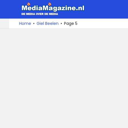
MediaMa
De
Ga
Home
Giel Beelen
Page 5
media
naar
over
de
de
inhoud
media