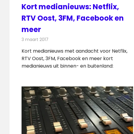
Kort medianieuws: Netflix,
RTV Oost, 3FM, Facebook en
meer
3 maart 2017
Redactie
Andere media over de media
,
Nieuws
Kort medianieuws met aandacht voor Netflix,
RTV Oost, 3FM, Facebook en meer kort
medianieuws uit binnen- en buitenland: