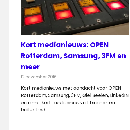
Kort medianieuws: OPEN
Rotterdam, Samsung, 3FM en
meer
12 november 2016
Redactie
Andere media over de media
,
Nieuw
Kort medianieuws met aandacht voor OPEN
Rotterdam, Samsung, 3FM, Giel Beelen, LinkedIN
en meer kort medianieuws uit binnen- en
buitenland.