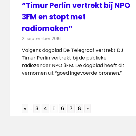
“Timur Perlin vertrekt bij NPO
3FM en stopt met
radiomaken”
21 september 2016
Redactie
Nieuws
,
Radionieuws
Volgens dagblad De Telegraaf vertrekt DJ
Timur Perlin vertrekt bij de publieke
radiozender NPO 3FM. De dagblad heeft dit
vernomen uit “goed ingevoerde bronnen.”
«
...
3
4
5
6
7
8
»