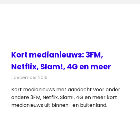
Kort medianieuws: 3FM,
Netflix, Slam!, 4G en meer
1 december 2016
Redactie
Andere media over de media
,
Nieuws
Kort medianieuws met aandacht voor onder
andere 3FM, Netflix, Slam!, 4G en meer kort
medianieuws uit binnen- en buitenland.