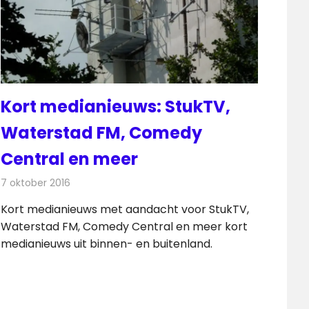
Kort medianieuws: StukTV,
Waterstad FM, Comedy
Central en meer
7 oktober 2016
Redactie
Andere media over de media
,
Nieuws
Kort medianieuws met aandacht voor StukTV,
Waterstad FM, Comedy Central en meer kort
medianieuws uit binnen- en buitenland.