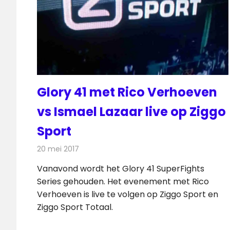
Glory 41 met Rico Verhoeven
vs Ismael Lazaar live op Ziggo
Sport
20 mei 2017
Redactie
Nieuws
,
Televisienieuws
Vanavond wordt het Glory 41 SuperFights
Series gehouden. Het evenement met Rico
Verhoeven is live te volgen op Ziggo Sport en
Ziggo Sport Totaal.