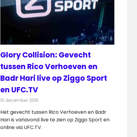
Glory Collision: Gevecht
tussen Rico Verhoeven en
Badr Hari live op Ziggo Sport
en UFC.TV
10 december 2016
Redactie
Nieuws
,
Televisienieuws
Het gevecht tussen Rico Verhoeven en Badr
Hari is vanavond live te zien op Ziggo Sport en
online via UFC.TV.