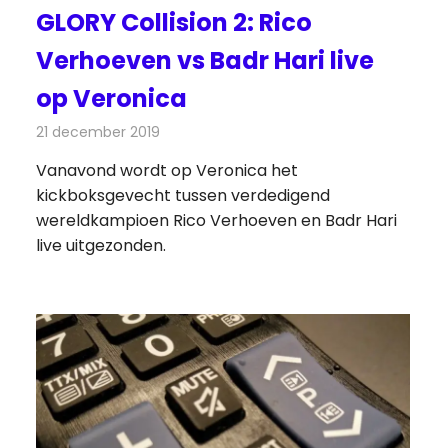
GLORY Collision 2: Rico
Verhoeven vs Badr Hari live
op Veronica
21 december 2019
Redactie
Televisienieuws
Vanavond wordt op Veronica het
kickboksgevecht tussen verdedigend
wereldkampioen Rico Verhoeven en Badr Hari
live uitgezonden.