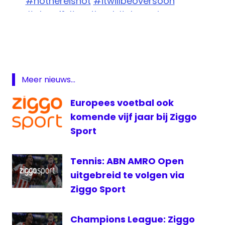
#nothereisnot
#itwillbeoversoon
#glory41
#nextlevel
#champion
Glory
pic.twitter.com/CDfEuSWyvd
41
Glory
— Rico Verhoeven (@RicoVerhoeven)
Collision
May 19, 2017
Glory
Meer nieuws...
live
Ismael
Europees voetbal ook
Lazaar
komende vijf jaar bij Ziggo
kickboxen
Sport
Rico
Verhoeven
Tennis: ABN AMRO Open
UFC
uitgebreid te volgen via
Ziggo
Ziggo Sport
Sport
Champions League: Ziggo