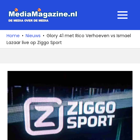
Ga
naar
MediaMagaz
MENU
de
De
inhoud
media
Home
Nieuws
Glory 41 met Rico Verhoeven vs Ismael
over
Lazaar live op Ziggo Sport
de
media