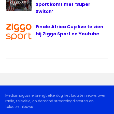
Sport komt met ‘Super
Switch’
Finale Africa Cup live te zien
bij Ziggo Sport en Youtube
Mediamagazine brengt elke dag het laatste nieuws over
radio, televisie, on demand streamingdiensten en
telecomnieuws.