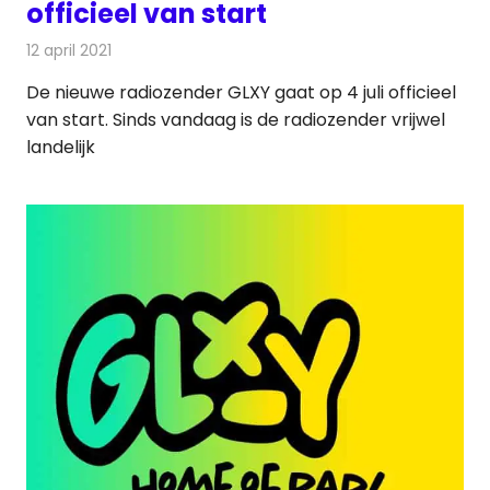
officieel van start
12 april 2021
Redactie
Radionieuws
De nieuwe radiozender GLXY gaat op 4 juli officieel
van start. Sinds vandaag is de radiozender vrijwel
landelijk