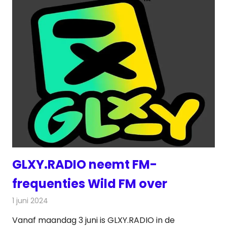
GLXY.RADIO neemt FM-
frequenties Wild FM over
1 juni 2024
Redactie
Radionieuws
Vanaf maandag 3 juni is GLXY.RADIO in de