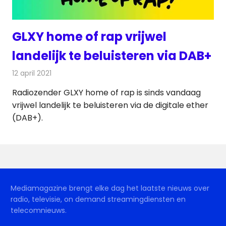
GLXY home of rap vrijwel
landelijk te beluisteren via DAB+
12 april 2021
Redactie
Radionieuws
Radiozender GLXY home of rap is sinds vandaag
vrijwel landelijk te beluisteren via de digitale ether
(DAB+).
Mediamagazine brengt elke dag het laatste nieuws over
radio, televisie, on demand streamingdiensten en
telecomnieuws.