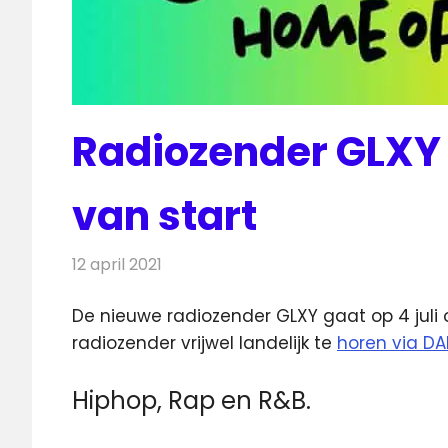
Radiozender GLXY ga
van start
12 april 2021
Redactie
Radionieuws
De nieuwe radiozender GLXY gaat op 4 juli o
radiozender vrijwel landelijk
te
horen via DA
Hiphop, Rap en R&B.