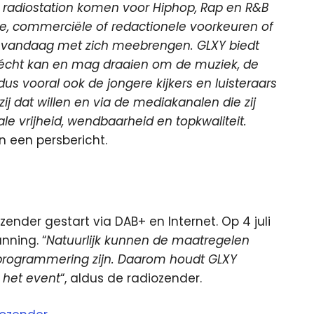
d radiostation komen voor Hiphop, Rap en R&B
ieke, commerciële of redactionele voorkeuren of
 vandaag met zich meebrengen. GLXY biedt
 écht kan en mag draaien om de muziek, de
us vooral ook de jongere kijkers en luisteraars
j dat willen en via de mediakanalen die zij
ale vrijheid, wendbaarheid en topkwaliteit.
in een persbericht.
ender gestart via DAB+ en Internet. Op 4 juli
nning. “
Natuurlijk kunnen de maatregelen
programmering zijn. Daarom houdt GLXY
 het event
“, aldus de radiozender.