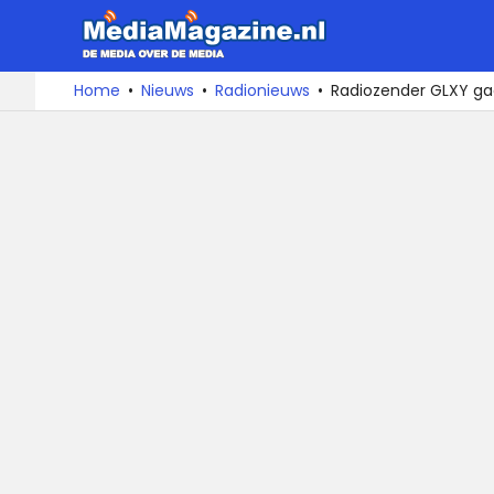
MediaMa
De
Ga
Home
Nieuws
Radionieuws
Radiozender GLXY gaat
media
naar
over
de
de
inhoud
media