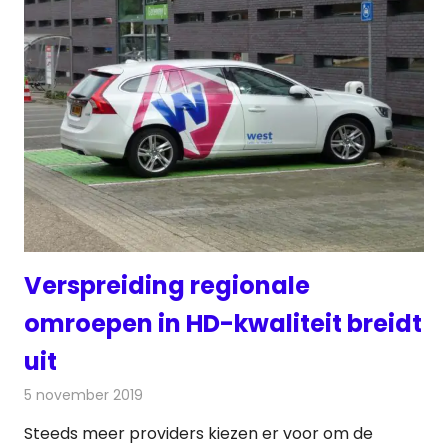
Verspreiding regionale
omroepen in HD-kwaliteit breidt
uit
5 november 2019
Redactie
Televisienieuws
Steeds meer providers kiezen er voor om de