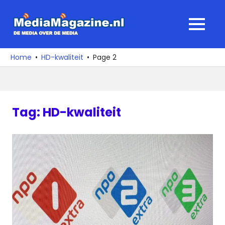
Ga
naar
MediaMagaz
MENU
de
De
inhoud
media
Home
HD-kwaliteit
Page 2
over
de
media
Tag:
HD-kwaliteit