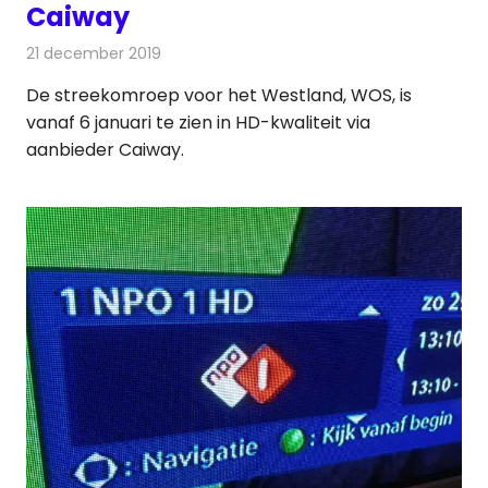
Caiway
21 december 2019
Redactie
Televisienieuws
De streekomroep voor het Westland, WOS, is
vanaf 6 januari te zien in HD-kwaliteit via
aanbieder Caiway.