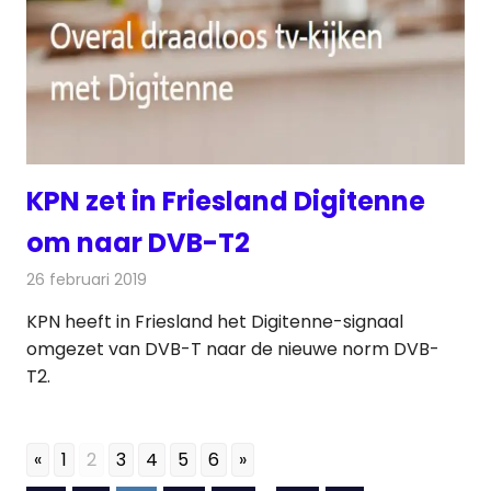
KPN zet in Friesland Digitenne
om naar DVB-T2
26 februari 2019
Redactie
Televisienieuws
KPN heeft in Friesland het Digitenne-signaal
omgezet van DVB-T naar de nieuwe norm DVB-
T2.
«
1
2
3
4
5
6
»